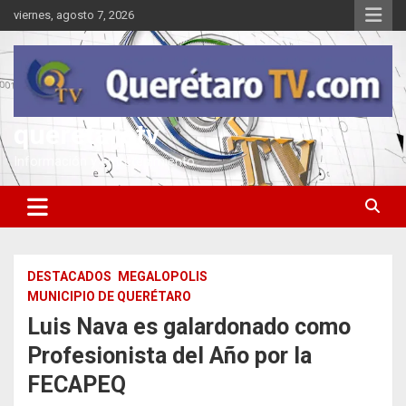
Saltar
viernes, agosto 7, 2026
al
contenido
queretarotv
Información y entretenimiento
DESTACADOS
MEGALOPOLIS
MUNICIPIO DE QUERÉTARO
Luis Nava es galardonado como
Profesionista del Año por la
FECAPEQ