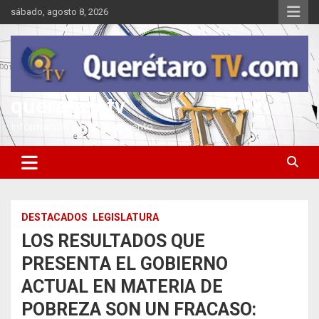
Saltar
sábado, agosto 8, 2026
al
contenido
queretarotv
Información y entretenimiento
DESTACADOS
LEGISLATURA
LOS RESULTADOS QUE
PRESENTA EL GOBIERNO
ACTUAL EN MATERIA DE
POBREZA SON UN FRACASO: