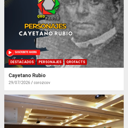
DESTACADOS
PERSONAJES
QROFACTS
Cayetano Rubio
29/07/2026
corozcov