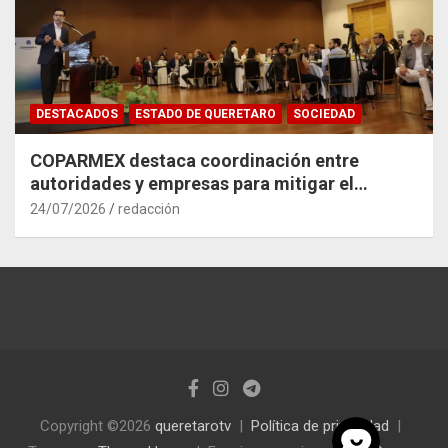
DESTACADOS
ESTADO DE QUERETARO
SOCIEDAD
COPARMEX destaca coordinación entre
autoridades y empresas para mitigar el
impacto del Tren México–Querétaro
24/07/2026
redacción
Copyright ©2026
queretarotv
Política de privacidad