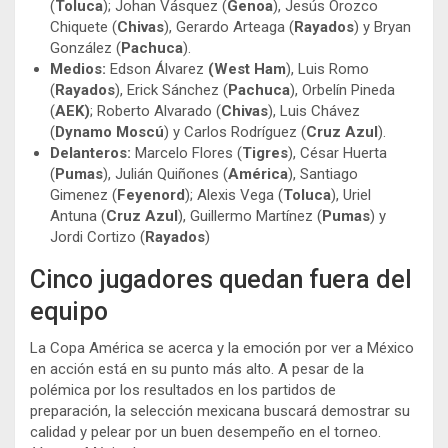
(
Toluca
); Johan Vásquez (
Genoa
), Jesús Orozco
Chiquete (
Chivas
), Gerardo Arteaga (
Rayados
) y Bryan
González (
Pachuca
).
Medios:
Edson Álvarez
(West Ham
), Luis Romo
(
Rayados
), Erick Sánchez (
Pachuca
), Orbelín Pineda
(
AEK)
; Roberto Alvarado (
Chivas
), Luis Chávez
(
Dynamo Moscú
) y Carlos Rodríguez (
Cruz Azul
).
Delanteros:
Marcelo Flores (
Tigres
), César Huerta
(
Pumas
), Julián Quiñones (
América
), Santiago
Gimenez (
Feyenord
); Alexis Vega (
Toluca
), Uriel
Antuna (
Cruz Azul
), Guillermo Martínez (
Pumas
) y
Jordi Cortizo (
Rayados
)
Cinco jugadores quedan fuera del
equipo
La Copa América se acerca y la emoción por ver a México
en acción está en su punto más alto. A pesar de la
polémica por los resultados en los partidos de
preparación, la selección mexicana buscará demostrar su
calidad y pelear por un buen desempeño en el torneo.