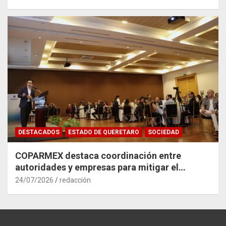
DESTACADOS
ESTADO DE QUERETARO
SOCIEDAD
COPARMEX destaca coordinación entre
autoridades y empresas para mitigar el
impacto del Tren México–Querétaro
24/07/2026
redacción