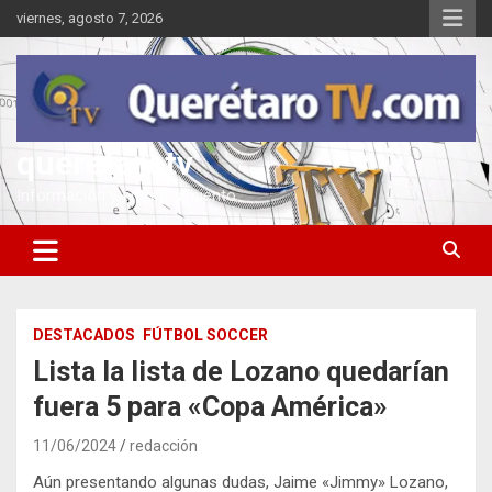
Saltar
viernes, agosto 7, 2026
al
contenido
queretarotv
Información y entretenimiento
DESTACADOS
FÚTBOL SOCCER
Lista la lista de Lozano quedarían
fuera 5 para «Copa América»
11/06/2024
redacción
Aún presentando algunas dudas, Jaime «Jimmy» Lozano,