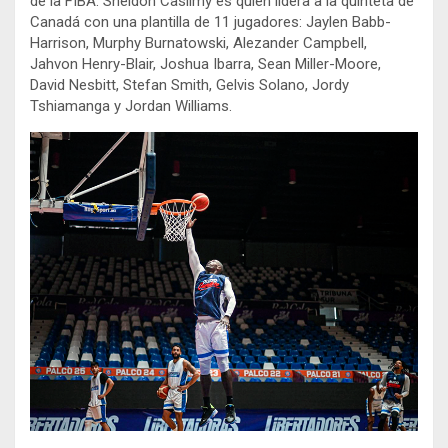
de la FIBA. Sheldon Casiimy es quien lidera a la quinteta de
Canadá con una plantilla de 11 jugadores: Jaylen Babb-
Harrison, Murphy Burnatowski, Alezander Campbell,
Jahvon Henry-Blair, Joshua Ibarra, Sean Miller-Moore,
David Nesbitt, Stefan Smith, Gelvis Solano, Jordy
Tshiamanga y Jordan Williams.