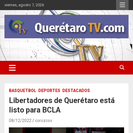
Saltar
viernes, agosto 7, 2026
al
contenido
queretarotv
Información y entretenimiento
BASQUETBOL
DEPORTES
DESTACADOS
Libertadores de Querétaro está
listo para BCLA
08/12/2022
corozcov