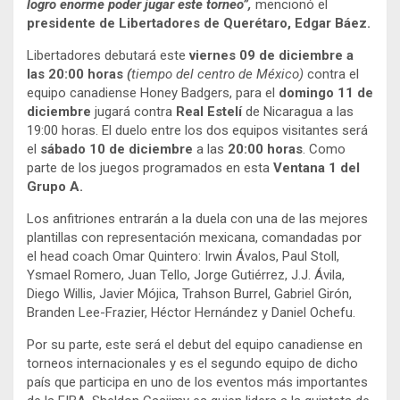
logro enorme poder jugar este torneo”,
mencionó el
presidente de Libertadores de Querétaro, Edgar Báez.
Libertadores debutará este
viernes 09 de diciembre a
las 20:00 horas
(
tiempo del centro de México)
contra el
equipo canadiense Honey Badgers, para el
domingo 11 de
diciembre
jugará contra
Real Estelí
de Nicaragua a las
19:00 horas. El duelo entre los dos equipos visitantes será
el
sábado 10 de diciembre
a las
20:00 horas
. Como
parte de los juegos programados en esta
Ventana 1 del
Grupo A.
Los anfitriones entrarán a la duela con una de las mejores
plantillas con representación mexicana, comandadas por
el head coach Omar Quintero: Irwin Ávalos, Paul Stoll,
Ysmael Romero, Juan Tello, Jorge Gutiérrez, J.J. Ávila,
Diego Willis, Javier Mójica, Trahson Burrel, Gabriel Girón,
Branden Lee-Frazier, Héctor Hernández y Daniel Ochefu.
Por su parte, este será el debut del equipo canadiense en
torneos internacionales y es el segundo equipo de dicho
país que participa en uno de los eventos más importantes