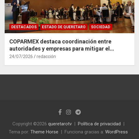
DESTACADOS
ESTADO DE QUERETARO
SOCIEDAD
COPARMEX destaca coordinación entre
autoridades y empresas para mitigar el
impacto del Tren México–Querétaro
24/07/2026
redacción
Copyright ©2026
queretarotv
Política de privacidad
Tema por:
Theme Horse
Funciona gracias a:
WordPress