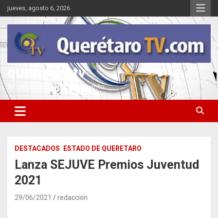
Saltar
jueves, agosto 6, 2026
al
contenido
queretarotv
Información y entretenimiento
DESTACADOS
ESTADO DE QUERETARO
Lanza SEJUVE Premios Juventud
2021
29/06/2021
redacción