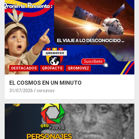
DESTACADOS
QROFACTS
QROMOVEZ
EL COSMOS EN UN MINUTO
31/07/2026
corozcov