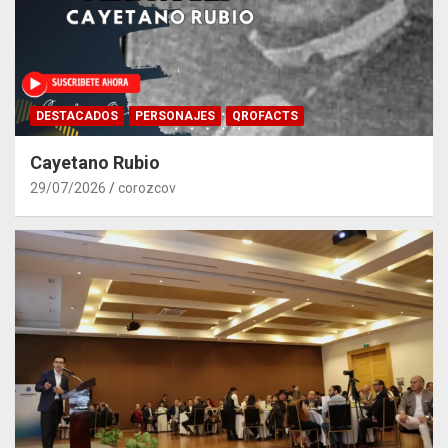
DESTACADOS
PERSONAJES
QROFACTS
Cayetano Rubio
29/07/2026
corozcov