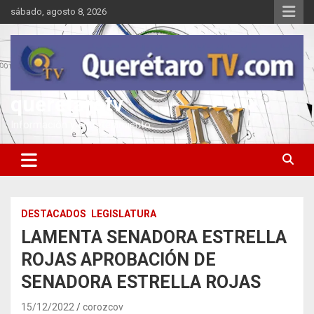
Saltar
sábado, agosto 8, 2026
al
contenido
queretarotv
Información y entretenimiento
DESTACADOS
LEGISLATURA
LAMENTA SENADORA ESTRELLA
ROJAS APROBACIÓN DE
SENADORA ESTRELLA ROJAS
15/12/2022
corozcov