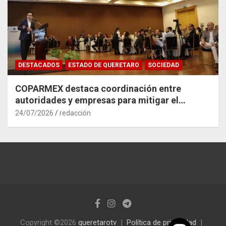
DESTACADOS
ESTADO DE QUERETARO
SOCIEDAD
COPARMEX destaca coordinación entre
autoridades y empresas para mitigar el
impacto del Tren México–Querétaro
24/07/2026
redacción
Copyright ©2026
queretarotv
Política de privacidad