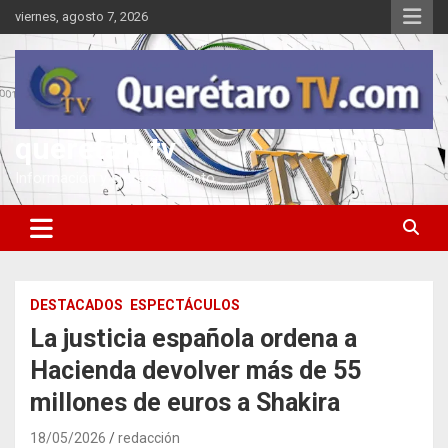
Saltar
viernes, agosto 7, 2026
al
contenido
queretarotv
Información y entretenimiento
DESTACADOS
ESPECTÁCULOS
La justicia española ordena a
Hacienda devolver más de 55
millones de euros a Shakira
18/05/2026
redacción