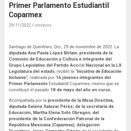
Primer Parlamento Estudiantil
Coparmex
29/11/2022
corozcov
Santiago de Querétaro, Qro., 29 de noviembre de 2022.
La
diputada Ana Paola López Birlain
,
presidenta de la
Comisión de Educación y Cultura e integrante del
Grupo Legislativo del Partido Acc
ió
n
Nacional en la LX
Legislatura del estado
, recibió la
“Iniciativa de Educación
Inclusiva”,
realizada por
16 jóvenes integrantes del
Primer Parlamento
Estudiantil Coparmex, mismo que se
constituyó el pasado
18 de mayo del año en curso.
Acompañada por la
presidenta de la Mesa Directiva,
diputada Selene Salazar Pérez; de la secretaria de
Educación, Martha Elena Soto Obregón; del
presidente de la Confederación Patronal de la
República Mexicana
(Coparmex),
delegación
Querétaro
,
Jorge Camacho Ortega
; de la presidenta de