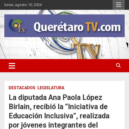
Saltar
lunes, agosto 10, 2026
al
contenido
queretarotv
Información y entretenimiento
DESTACADOS
LEGISLATURA
La diputada Ana Paola López
Birlain, recibió la “Iniciativa de
Educación Inclusiva”, realizada
por jóvenes integrantes del