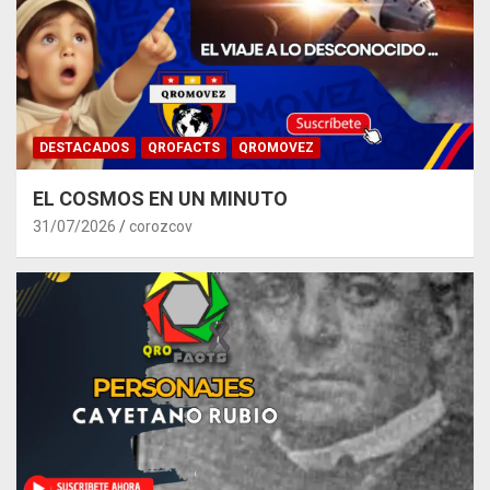
DESTACADOS
QROFACTS
QROMOVEZ
EL COSMOS EN UN MINUTO
31/07/2026
corozcov