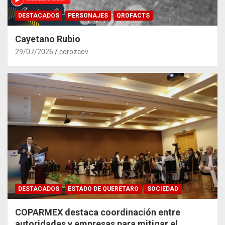
DESTACADOS
PERSONAJES
QROFACTS
Cayetano Rubio
29/07/2026
corozcov
DESTACADOS
ESTADO DE QUERETARO
SOCIEDAD
COPARMEX destaca coordinación entre
autoridades y empresas para mitigar el