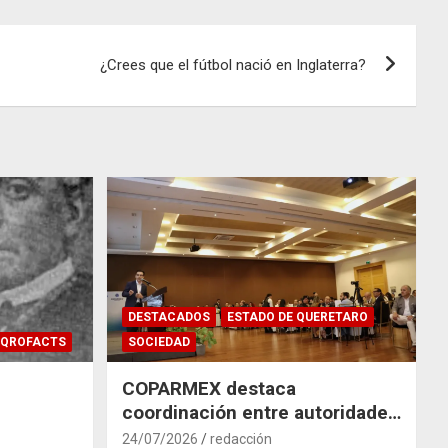
¿Crees que el fútbol nació en Inglaterra?
DESTACADOS
ESTADO DE QUERETARO
QROFACTS
SOCIEDAD
COPARMEX destaca
coordinación entre autoridades
y empresas para mitigar el
24/07/2026
redacción