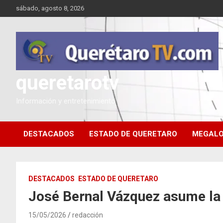
Saltar
sábado, agosto 8, 2026
al
contenido
queretarotv
Información y entretenimiento
DESTACADOS
ESTADO DE QUERETARO
MEGALO
DESTACADOS
ESTADO DE QUERETARO
José Bernal Vázquez asume la 
15/05/2026
redacción