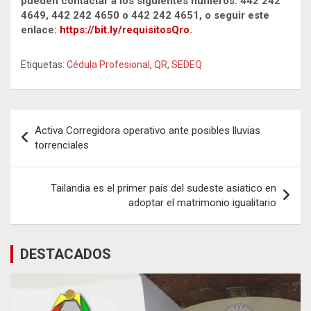
pueden contactar a los siguientes números: 442 242
4649, 442 242 4650 o 442 242 4651, o seguir este
enlace:
https://bit.ly/requisitosQro.
Etiquetas:
Cédula Profesional
,
QR
,
SEDEQ
Navegación
Activa Corregidora operativo ante posibles lluvias
de
torrenciales
entradas
Tailandia es el primer país del sudeste asiatico en
adoptar el matrimonio igualitario
DESTACADOS