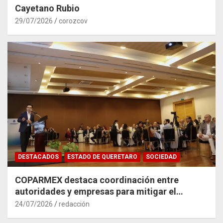
Cayetano Rubio
29/07/2026
corozcov
DESTACADOS
ESTADO DE QUERETARO
SOCIEDAD
COPARMEX destaca coordinación entre
autoridades y empresas para mitigar el
impacto del Tren México–Querétaro
24/07/2026
redacción