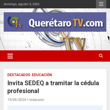
Saltar
domingo, agosto 9, 2026
al
contenido
queretarotv
Información y entretenimiento
DESTACADOS
EDUCACIÓN
Invita SEDEQ a tramitar la cédula
profesional
19/06/2024
redacción