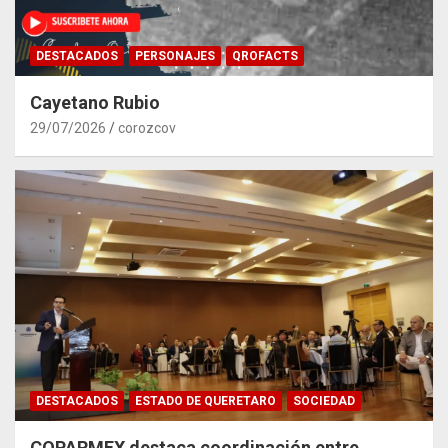
DESTACADOS
PERSONAJES
QROFACTS
Cayetano Rubio
29/07/2026
corozcov
DESTACADOS
ESTADO DE QUERETARO
SOCIEDAD
COPARMEX destaca coordinación entre