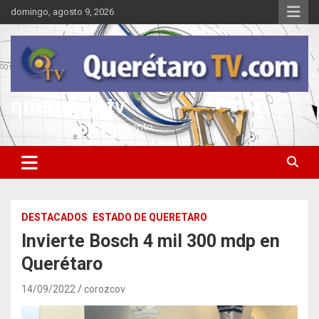
Saltar
domingo, agosto 9, 2026
al
contenido
queretarotv
Información y entretenimiento
DESTACADOS
ESTADO DE QUERETARO
Invierte Bosch 4 mil 300 mdp en
Querétaro
14/09/2022
corozcov