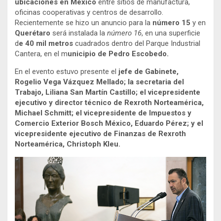
ubicaciones en México
entre sitios de manufactura,
oficinas cooperativas y centros de desarrollo.
Recientemente se hizo un anuncio para la
número 15
y en
Querétaro
será instalada la
número 16
, en una superficie
d
e 40 mil metros
cuadrados dentro del Parque Industrial
Cantera, en el m
unicipio de Pedro Escobedo.
En el evento estuvo presente el
jefe de Gabinete,
Rogelio Vega Vázquez Mellado; la secretaria del
Trabajo, Liliana San Martín Castillo; el vicepresidente
ejecutivo y director técnico de Rexroth Norteamérica,
Michael Schmitt; el vicepresidente de Impuestos y
Comercio Exterior Bosch México, Eduardo Pérez; y el
vicepresidente ejecutivo de Finanzas de Rexroth
Norteamérica, Christoph Kleu.