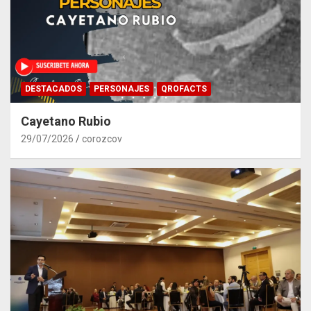
DESTACADOS
PERSONAJES
QROFACTS
Cayetano Rubio
29/07/2026
corozcov