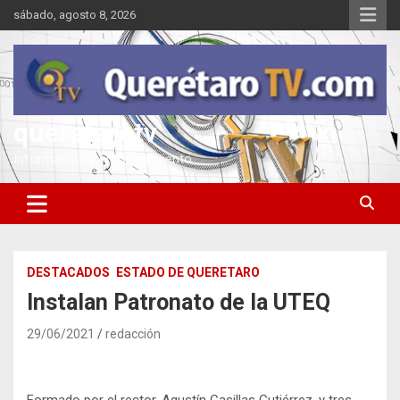
Saltar
sábado, agosto 8, 2026
al
contenido
queretarotv
Información y entretenimiento
DESTACADOS
ESTADO DE QUERETARO
Instalan Patronato de la UTEQ
29/06/2021
redacción
Formado por el rector, Agustín Casillas Gutiérrez, y tres