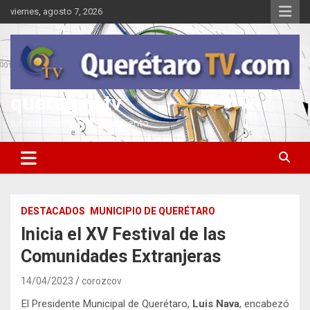
Saltar
viernes, agosto 7, 2026
al
contenido
queretarotv
Información y entretenimiento
DESTACADOS
MUNICIPIO DE QUERÉTARO
Inicia el XV Festival de las
Comunidades Extranjeras
14/04/2023
corozcov
El Presidente Municipal de Querétaro,
Luis Nava
, encabezó