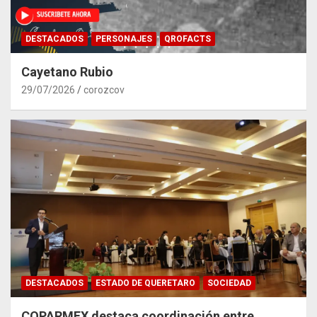
DESTACADOS
PERSONAJES
QROFACTS
Cayetano Rubio
29/07/2026
corozcov
DESTACADOS
ESTADO DE QUERETARO
SOCIEDAD
COPARMEX destaca coordinación entre