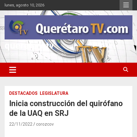
Saltar
lunes, agosto 10, 2026
al
contenido
queretarotv
Información y entretenimiento
DESTACADOS
LEGISLATURA
Inicia construcción del quirófano
de la UAQ en SRJ
22/11/2022
corozcov