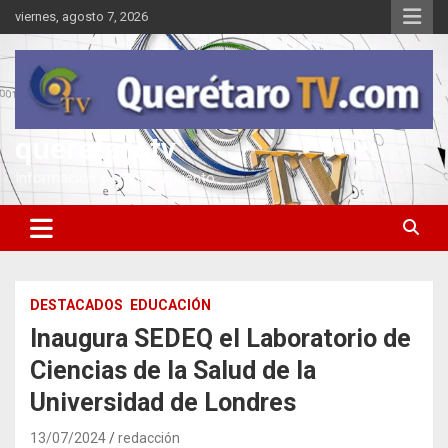
Saltar
viernes, agosto 7, 2026
al
contenido
queretarotv
Información y entretenimiento
DESTACADOS
EDUCACIÓN
Inaugura SEDEQ el Laboratorio de
Ciencias de la Salud de la
Universidad de Londres
13/07/2024
redacción