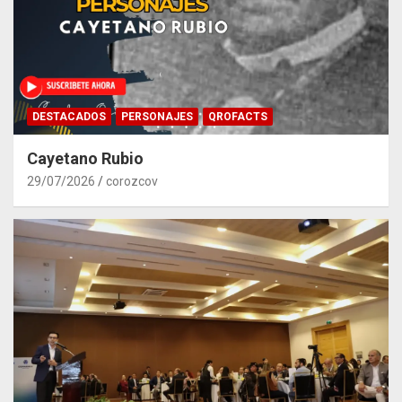
DESTACADOS
PERSONAJES
QROFACTS
Cayetano Rubio
29/07/2026
corozcov