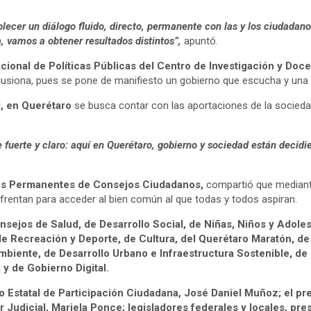
tablecer un diálogo fluido, directo, permanente con las y los ciuda
, vamos a obtener resultados distintos”,
apuntó.
acional de Políticas Públicas del Centro de Investigación y D
ilusiona, pues se pone de manifiesto un gobierno que escucha y una 
l, en Querétaro
se busca contar con las aportaciones de la socieda
fuerte y claro: aquí en Querétaro, gobierno y sociedad están decidie
s Permanentes de Consejos Ciudadanos,
compartió que mediante 
frentan para acceder al bien común al que todas y todos aspiran.
nsejos de Salud, de Desarrollo Social, de Niñas, Niños y Adol
e Recreación y Deporte, de Cultura, del Querétaro Maratón, de
biente, de Desarrollo Urbano e Infraestructura Sostenible, d
y de Gobierno Digital.
o Estatal de Participación Ciudadana, José Daniel Muñoz; el pres
r Judicial, Mariela Ponce; legisladores federales y locales, pr