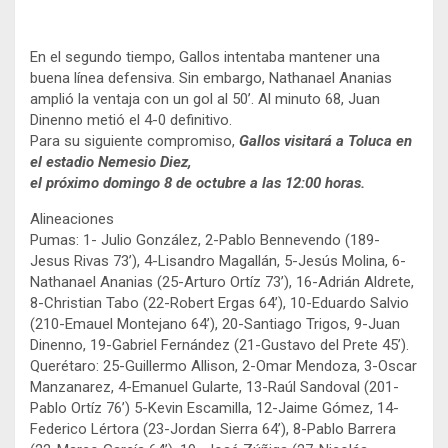
En el segundo tiempo, Gallos intentaba mantener una
buena línea defensiva. Sin embargo, Nathanael Ananias
amplió la ventaja con un gol al 50’. Al minuto 68, Juan
Dinenno metió el 4-0 definitivo.
Para su siguiente compromiso,
Gallos visitará a Toluca en
el estadio Nemesio Diez,
el próximo domingo 8 de octubre a las 12:00 horas.
Alineaciones
Pumas: 1- Julio González, 2-Pablo Bennevendo (189-
Jesus Rivas 73’), 4-Lisandro Magallán, 5-Jesús Molina, 6-
Nathanael Ananias (25-Arturo Ortíz 73’), 16-Adrián Aldrete,
8-Christian Tabo (22-Robert Ergas 64’), 10-Eduardo Salvio
(210-Emauel Montejano 64’), 20-Santiago Trigos, 9-Juan
Dinenno, 19-Gabriel Fernández (21-Gustavo del Prete 45’).
Querétaro: 25-Guillermo Allison, 2-Omar Mendoza, 3-Oscar
Manzanarez, 4-Emanuel Gularte, 13-Raúl Sandoval (201-
Pablo Ortíz 76’) 5-Kevin Escamilla, 12-Jaime Gómez, 14-
Federico Lértora (23-Jordan Sierra 64’), 8-Pablo Barrera