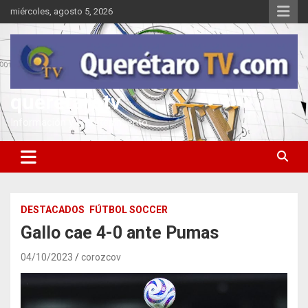
Saltar
miércoles, agosto 5, 2026
al
contenido
queretarotv
Información y entretenimiento
DESTACADOS
FÚTBOL SOCCER
Gallo cae 4-0 ante Pumas
04/10/2023
corozcov