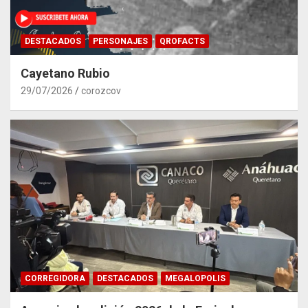
DESTACADOS
PERSONAJES
QROFACTS
Cayetano Rubio
29/07/2026
corozcov
CORREGIDORA
DESTACADOS
MEGALOPOLIS