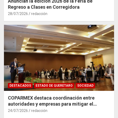
Anuncian la edición 2026 de la Feria de
Regreso a Clases en Corregidora
28/07/2026
redacción
DESTACADOS
ESTADO DE QUERETARO
SOCIEDAD
COPARMEX destaca coordinación entre
autoridades y empresas para mitigar el
impacto del Tren México–Querétaro
24/07/2026
redacción