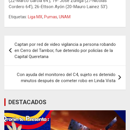
(22-Marco García 64’), 19- José Zúñiga (27-Nicolás
Cordero 64’), 26-Ettson Ayón (20-Mauro Lainez 53’).
Etiquetas:
Liga MX
,
Pumas
,
UNAM
Navegación
Captan por red de video vigilancia a persona robando
de
en Cerro del Tambor, fue detenido por policías de la
Capital Queretana
entradas
Con ayuda del monitoreo del C4, sujeto es detenido
minutos después de cometer robo en Linda Vista
DESTACADOS