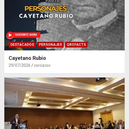
DESTACADOS
PERSONAJES
QROFACTS
Cayetano Rubio
29/07/2026
corozcov