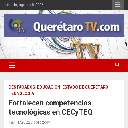
Saltar
sábado, agosto 8, 2026
al
contenido
queretarotv
Información y entretenimiento
DESTACADOS
EDUCACIÓN
ESTADO DE QUERETARO
TECNOLOGÍA
Fortalecen competencias
tecnológicas en CECyTEQ
18/11/2022
corozcov