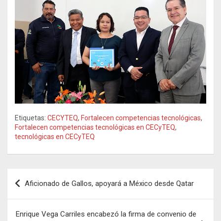
Etiquetas:
CECYTEQ
,
Fortalecen competencias tecnológicas
,
Fortalecen competencias tecnológicas en CECyTEQ
,
tecnológicas en CECyTEQ
Navegación
Aficionado de Gallos, apoyará a México desde Qatar
de
entradas
Enrique Vega Carriles encabezó la firma de convenio de