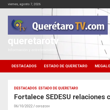
Saltar
viernes, agosto 7, 2026
al
contenido
queretarotv
Información y entretenimiento
DESTACADOS
ESTADO DE QUERETARO
MEGALO
DESTACADOS
ESTADO DE QUERETARO
Fortalece SEDESU relaciones 
06/10/2022
corozcov