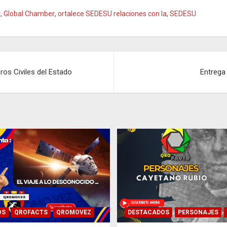
r
,
Global Chamber
,
ortalece SEDESU relaciones con la
,
SEDESU
eros Civiles del Estado
Entrega
OS
QROFACTS
QROMOVEZ
DESTACADOS
PERSONAJES