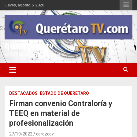
Saltar
jueves, agosto 6, 2026
al
contenido
queretarotv
Información y entretenimiento
DESTACADOS
ESTADO DE QUERETARO
Firman convenio Contraloría y
TEEQ en material de
profesionalización
27/10/2022
corozcov