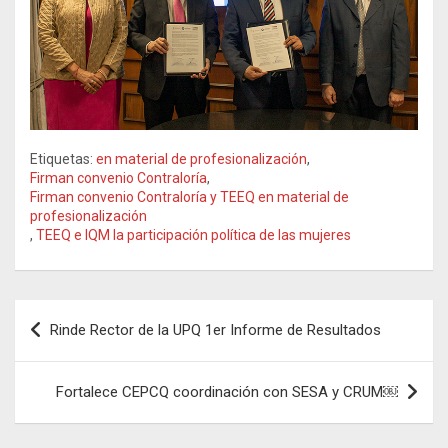
Etiquetas:
en material de profesionalización
,
Firman convenio Contraloría
,
Firman convenio Contraloría y TEEQ en material de
profesionalización
,
TEEQ e IQM la participación política de las mujeres
Navegación
Rinde Rector de la UPQ 1er Informe de Resultados
de
entradas
Fortalece CEPCQ coordinación con SESA y CRUM￼