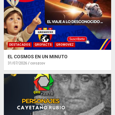
DESTACADOS
QROFACTS
QROMOVEZ
EL COSMOS EN UN MINUTO
31/07/2026
corozcov