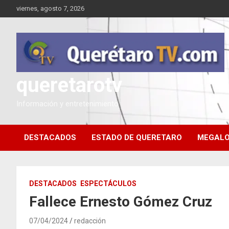
Saltar
viernes, agosto 7, 2026
al
contenido
queretarotv
Información y entretenimiento
DESTACADOS
ESTADO DE QUERETARO
MEGALO
DESTACADOS
ESPECTÁCULOS
Fallece Ernesto Gómez Cruz
07/04/2024
redacción