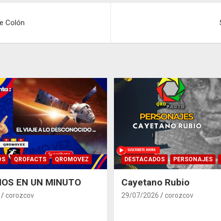
de Colón
OS
QROFACTS
QROMOVEZ
DESTACADOS
PERSONAJES
OS EN UN MINUTO
Cayetano Rubio
corozcov
29/07/2026
corozcov