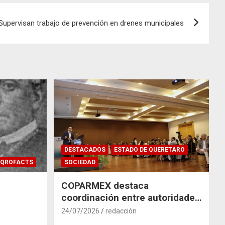
Supervisan trabajo de prevención en drenes municipales
DESTACADOS
ESTADO DE QUERETARO
QROFACTS
SOCIEDAD
COPARMEX destaca
coordinación entre autoridades
y empresas para mitigar el
24/07/2026
redacción
impacto del Tren México–