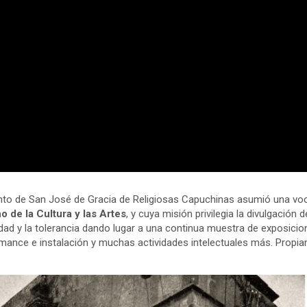
ento de San José de Gracia de Religiosas Capuchinas asumió una vocac
o de la Cultura y las Artes
, y cuya misión privilegia la divulgació
idad y la tolerancia dando lugar a una continua muestra de exposicion
mance e instalación y muchas actividades intelectuales más. Propi