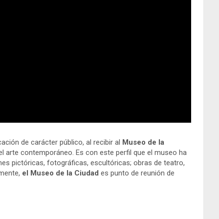
ión de carácter público, al recibir al
Museo de la
n del arte contemporáneo. Es con este perfil que el museo ha
es pictóricas, fotográficas, escultóricas; obras de teatro,
amente,
el Museo de la Ciudad
es punto de reunión de