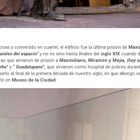
sas y convertido en cuartel, el edificio fue la última prisión de
Maxi
urales del espacio”
y no es sino hasta finales del
siglo XIX
cuando di
as que sirvieron de prisión a
Maximiliano, Miramón y Mejía
, (hoy 
rbo”
y
“ Guadalupano”,
que sirvieron como hospital de pobres duran
o al final de la primera década de nuestro siglo, en que albergó varia
rlo en
Museo de la Ciudad.