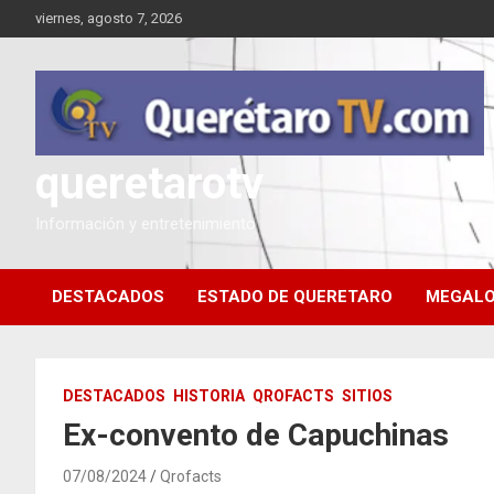
Saltar
viernes, agosto 7, 2026
al
contenido
queretarotv
Información y entretenimiento
DESTACADOS
ESTADO DE QUERETARO
MEGALO
DESTACADOS
HISTORIA
QROFACTS
SITIOS
Ex-convento de Capuchinas
07/08/2024
Qrofacts