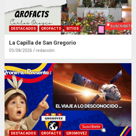
DESTACADOS
QROFACTS
SITIOS
La Capilla de San Gregorio
05/08/2026
redacción
DESTACADOS
QROFACTS
QROMOVEZ