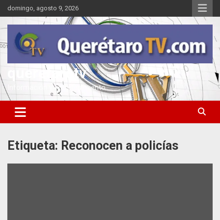
Saltar
domingo, agosto 9, 2026
al
contenido
queretarotv
Información y entretenimiento
Etiqueta:
Reconocen a policías