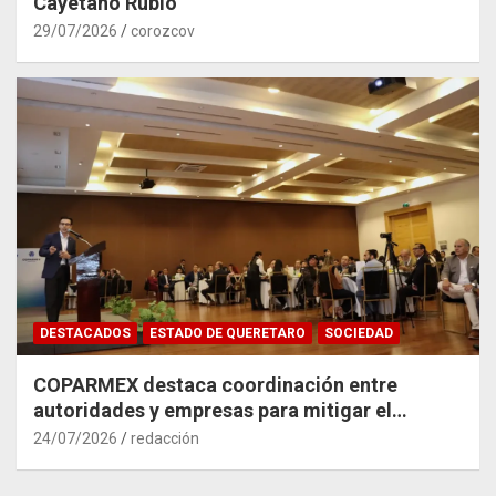
Cayetano Rubio
29/07/2026
corozcov
DESTACADOS
ESTADO DE QUERETARO
SOCIEDAD
COPARMEX destaca coordinación entre
autoridades y empresas para mitigar el
impacto del Tren México–Querétaro
24/07/2026
redacción