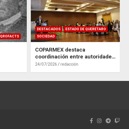
DESTACADOS
ESTADO DE QUERETARO
QROFACTS
SOCIEDAD
COPARMEX destaca
coordinación entre autoridades
y empresas para mitigar el
24/07/2026
redacción
impacto del Tren México–
Querétaro