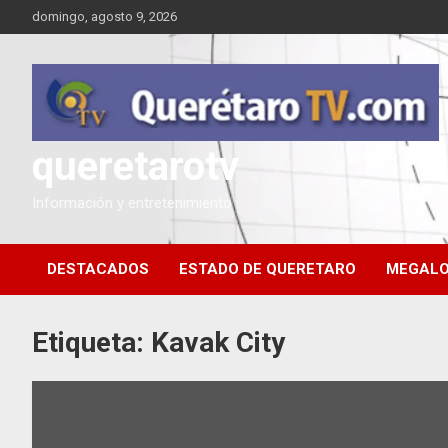
Saltar
domingo, agosto 9, 2026
al
contenido
queretarotv
Información y entretenimiento
DESTACADOS
ESTADO DE QUERETARO
MEGALO
Etiqueta:
Kavak City