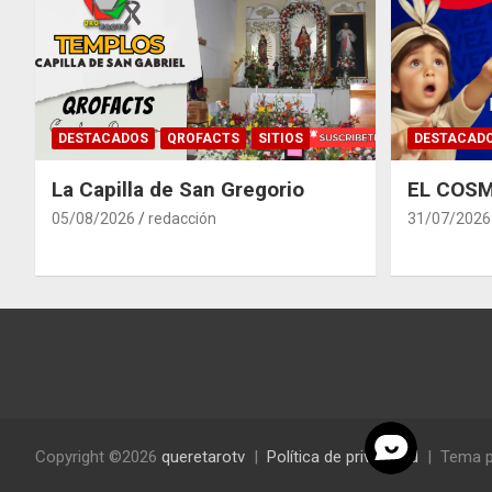
DESTACADOS
QROFACTS
SITIOS
DESTACAD
La Capilla de San Gregorio
EL COSM
05/08/2026
redacción
31/07/2026
Copyright ©2026
queretarotv
Política de privacidad
Tema p