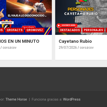
OS
QROFACTS
QROMOVEZ
DESTACADOS
PERSONAJES
OS EN UN MINUTO
Cayetano Rubio
corozcov
29/07/2026
corozcov
or:
Theme Horse
Funciona gracias a:
WordPress