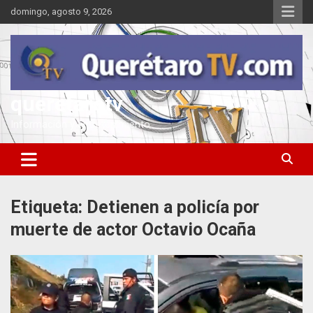
Saltar
domingo, agosto 9, 2026
al
contenido
queretarotv
Información y entretenimiento
Etiqueta:
Detienen a policía por
muerte de actor Octavio Ocaña