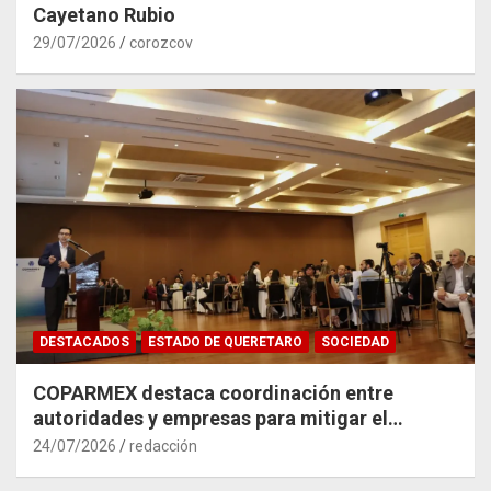
Cayetano Rubio
29/07/2026
corozcov
DESTACADOS
ESTADO DE QUERETARO
SOCIEDAD
COPARMEX destaca coordinación entre
autoridades y empresas para mitigar el
impacto del Tren México–Querétaro
24/07/2026
redacción