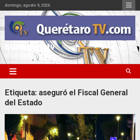
Saltar
domingo, agosto 9, 2026
al
contenido
queretarotv
Información y entretenimiento
Etiqueta:
aseguró el Fiscal General
del Estado