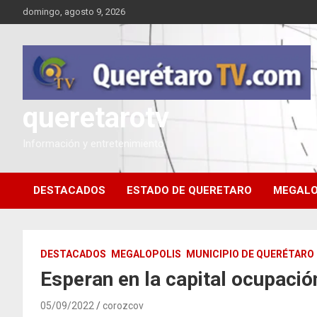
Saltar
domingo, agosto 9, 2026
al
contenido
queretarotv
Información y entretenimiento
DESTACADOS
ESTADO DE QUERETARO
MEGALO
DESTACADOS
MEGALOPOLIS
MUNICIPIO DE QUERÉTARO
Esperan en la capital ocupació
05/09/2022
corozcov