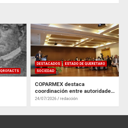
DESTACADOS
ESTADO DE QUERETARO
QROFACTS
SOCIEDAD
COPARMEX destaca
coordinación entre autoridades
y empresas para mitigar el
24/07/2026
redacción
impacto del Tren México–
Querétaro