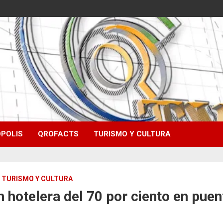
POLIS
QROFACTS
TURISMO Y CULTURA
TURISMO Y CULTURA
n hotelera del 70 por ciento en pue