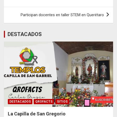
entradas
Participan docentes en taller STEM en Querétaro
DESTACADOS
DESTACADOS
QROFACTS
SITIOS
La Capilla de San Gregorio