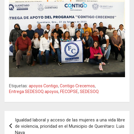
Etiquetas:
apoyos Contigo
,
Contigo Crecemos
,
Entrega SEDESOQ apoyos
,
FECOPSE
,
SEDESOQ
Navegación
Igualdad laboral y acceso de las mujeres a una vida libre
de
de violencia, prioridad en el Municipio de Querétaro: Luis
Nava