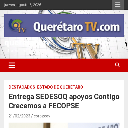
Saltar
jueves, agosto 6, 2026
al
contenido
queretarotv
Información y entretenimiento
DESTACADOS
ESTADO DE QUERETARO
Entrega SEDESOQ apoyos Contigo
Crecemos a FECOPSE
21/02/2023
corozcov