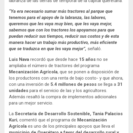
labranza de las tierras de temporal de la capital queretana.
“
Ya era necesario sumar más tractores al parque que
tenemos para el apoyo de la labranza, las labores,
queremos que les vaya muy bien, que les vaya mejor,
sabemos que con los tractores los apoyamos para que
puedan reducir sus tiempos, reducir sus costos y de esta
manera hacer un trabajo más productivo, más eficiente
que se traduzca en que les vaya mejor”,
señaló.
Luis Nava
recordó que desde hace
15 años
no se
ampliaba el número de tractores del programa
Mecanización Agrícola
, que se ponen a disposición de
los productores con una renta de bajo costo- y que ahora,
con una inversión de
5.4 millones de pesos
se llega a
31
unidades
para el servicio de las y los agricultores.
Además resaltó la compra de implementos adicionales
para un mejor servicio.
La
Secretaria de Desarrollo Sostenible, Tania Palacios
Kuri
, comentó que el programa de
Mecanización
Agrícola
es uno de los principales apoyos que lleva el
municipio de Querétaro
a favor del desarrollo rural y