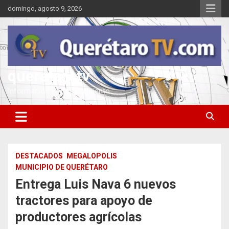
Saltar
domingo, agosto 9, 2026
al
contenido
queretarotv
Información y entretenimiento
DESTACADOS
MEGALOPOLIS
MUNICIPIO DE QUERÉTARO
Entrega Luis Nava 6 nuevos
tractores para apoyo de
productores agrícolas