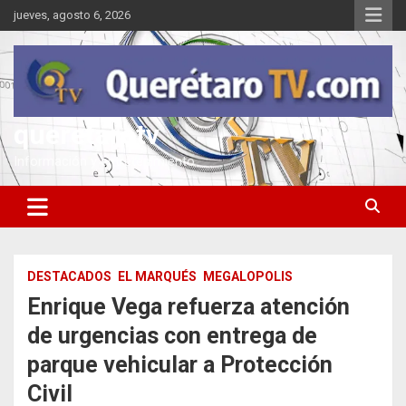
Saltar
jueves, agosto 6, 2026
al
contenido
queretarotv
Información y entretenimiento
DESTACADOS
EL MARQUÉS
MEGALOPOLIS
Enrique Vega refuerza atención
de urgencias con entrega de
parque vehicular a Protección
Civil