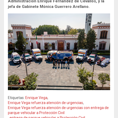
Administración Enrique Fernández de Cevallos, y la
jefa de Gabinete Mónica Guerrero Arellano.
Etiquetas:
Enrique Vega
,
Enrique Vega refuerza atención de urgencias
,
Enrique Vega refuerza atención de urgencias con entrega de
parque vehicular a Protección Civil
,
entrega de parque vehicular a Protección Civil
,