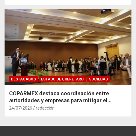
DESTACADOS
ESTADO DE QUERETARO
SOCIEDAD
COPARMEX destaca coordinación entre
autoridades y empresas para mitigar el
impacto del Tren México–Querétaro
24/07/2026
redacción