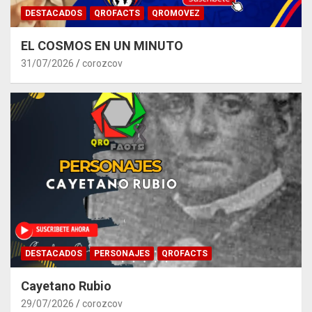
DESTACADOS
QROFACTS
QROMOVEZ
EL COSMOS EN UN MINUTO
31/07/2026
corozcov
DESTACADOS
PERSONAJES
QROFACTS
Cayetano Rubio
29/07/2026
corozcov