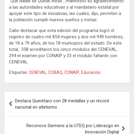
“Que Nadie se Quede Atrás”, manifestó su agradecimiento
a las autoridades educativas y al mandatario estatal por
apoyar este tipo de iniciativas, las cuales, dijo, permiten a
la población cumplir nuevos sueños y metas.
Cabe destacar que esta edición del programa logró el
registro de cuatro mil 854 mujeres y dos mil 949 hombres,
de 18 a 79 años, de los 18 municipios del estado. De este
total, 358 acreditaron los cinco módulos del CENEVAL,
294 el examen por CONAIP y 33 el módulo faltante con
CENEVAL.
Etiquetas:
CENEVAL
,
COBAQ
,
CONAIP
,
Educación
Navegación
Destaca Querétaro con 28 medallas y un récord
de
nacional en atletismo
entradas
Reconoce Siemens a la UTEQ por Liderazgo en
Innovación Digital