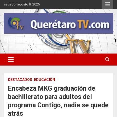
Saltar
sábado, agosto 8, 2026
al
contenido
queretarotv
Información y entretenimiento
DESTACADOS
EDUCACIÓN
Encabeza MKG graduación de
bachillerato para adultos del
programa Contigo, nadie se quede
atrás