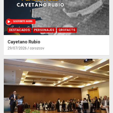
DESTACADOS
PERSONAJES
QROFACTS
Cayetano Rubio
29/07/2026
corozcov