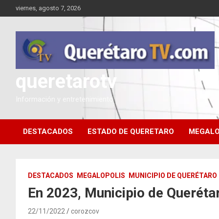
Saltar
viernes, agosto 7, 2026
al
contenido
queretarotv
Información y entretenimiento
DESTACADOS
ESTADO DE QUERETARO
MEGALO
DESTACADOS
MEGALOPOLIS
MUNICIPIO DE QUERÉTARO
En 2023, Municipio de Queréta
22/11/2022
corozcov