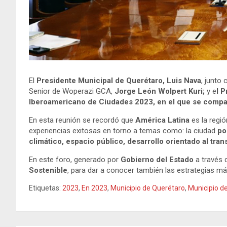
El
Presidente Municipal de Querétaro, Luis Nava
, junto 
Senior de Woperazi GCA,
Jorge León Wolpert Kuri;
y e
l 
Iberoamericano de Ciudades 2023, en el que se compart
En esta reunión se recordó que
América Latina
es la regi
experiencias exitosas en torno a temas como: la ciudad
po
climático, espacio público, desarrollo orientado al tran
En este foro, generado por
Gobierno del Estado
a través d
Sostenible
, para dar a conocer también las estrategias m
Etiquetas:
2023
,
En 2023
,
Municipio de Querétaro
,
Municipio d