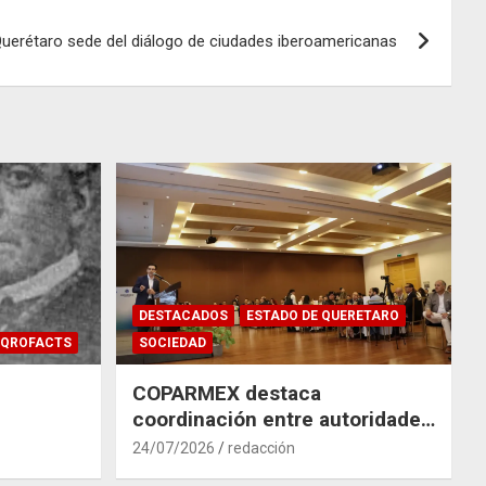
uerétaro sede del diálogo de ciudades iberoamericanas
DESTACADOS
ESTADO DE QUERETARO
QROFACTS
SOCIEDAD
COPARMEX destaca
coordinación entre autoridades
y empresas para mitigar el
24/07/2026
redacción
impacto del Tren México–