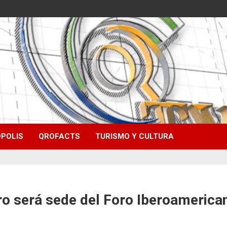
POLIS
QROFACTS
TURISMO Y CULTURA
ro será sede del Foro Iberoamerica