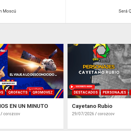
en Moscú
Será Q
OS
QROFACTS
QROMOVEZ
DESTACADOS
PERSONAJES
OS EN UN MINUTO
Cayetano Rubio
corozcov
29/07/2026
corozcov