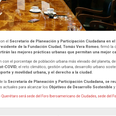
con el
Secretario de Planeación y Participación Ciudadana en e
Presidente de la Fundación Ciudad
,
Tomás Vera Romeo
; firmó la
irán las mejores prácticas urbanas que permitan una mejor cali
ón con el porcentaje de población urbana más elevado del planeta, de
st-COVID
, el reto climático, gestión urbana, desarrollo urbano soste
sporte y movilidad urbana, y el derecho a la ciudad.
e la
Secretaría de Planeación y Participación Ciudadana, se re
ás actuales para alcanzar los
Objetivos de Desarrollo Sostenible
y
e Querétaro será sede del Foro Iberoamericano de Ciudades
,
sede del F