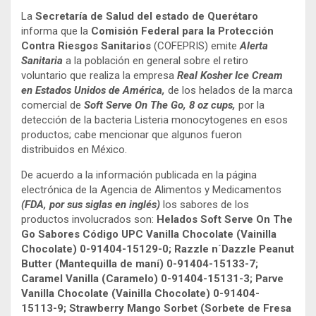
La
Secretaría de Salud del estado de Querétaro
informa que la
Comisión Federal para la Protección
Contra Riesgos Sanitarios
(COFEPRIS) emite
Alerta
Sanitaria
a la población en general sobre el retiro
voluntario que realiza la empresa
Real Kosher Ice Cream
en Estados Unidos de América,
de los helados de la marca
comercial de
Soft Serve On The Go, 8 oz cups,
por la
detección de la bacteria Listeria monocytogenes en esos
productos; cabe mencionar que algunos fueron
distribuidos en México.
De acuerdo a la información publicada en la página
electrónica de la Agencia de Alimentos y Medicamentos
(FDA, por sus siglas en inglés)
los sabores de los
productos involucrados son:
Helados Soft Serve On The
Go Sabores Código UPC Vanilla Chocolate (Vainilla
Chocolate) 0-91404-15129-0; Razzle n´Dazzle Peanut
Butter (Mantequilla de maní) 0-91404-15133-7;
Caramel Vanilla (Caramelo) 0-91404-15131-3; Parve
Vanilla Chocolate (Vainilla Chocolate) 0-91404-
15113-9; Strawberry Mango Sorbet (Sorbete de Fresa