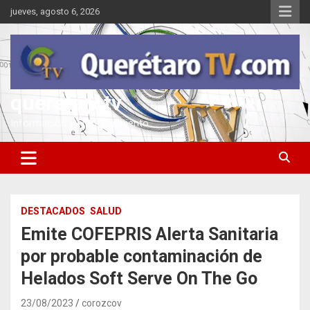
Saltar
jueves, agosto 6, 2026
al
contenido
queretarotv
Información y entretenimiento
DESTACADOS
SALUD
Emite COFEPRIS Alerta Sanitaria
por probable contaminación de
Helados Soft Serve On The Go
23/08/2023
corozcov