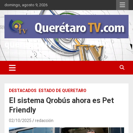
Saltar
domingo, agosto 9, 2026
al
contenido
queretarotv
Información y entretenimiento
DESTACADOS
ESTADO DE QUERETARO
El sistema Qrobús ahora es Pet
Friendly
02/10/2025
redacción