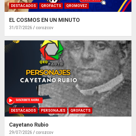
DESTACADOS
QROFACTS
QROMOVEZ
EL COSMOS EN UN MINUTO
31/07/2026
corozcov
DESTACADOS
PERSONAJES
QROFACTS
Cayetano Rubio
29/07/2026
corozcov