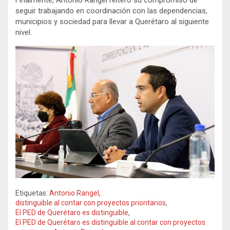
seguir trabajando en coordinación con las dependencias,
municipios y sociedad para llevar a Querétaro al siguiente
nivel.
Etiquetas:
Antonio Rangel
,
distinguible al contar con proyectos prioritarios
,
El PED de Querétaro es distinguible
,
El PED de Querétaro es distinguible al contar con proyectos