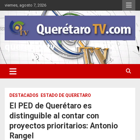
Saltar
viernes, agosto 7, 2026
al
contenido
queretarotv
Información y entretenimiento
DESTACADOS
ESTADO DE QUERETARO
El PED de Querétaro es
distinguible al contar con
proyectos prioritarios: Antonio
Rangel