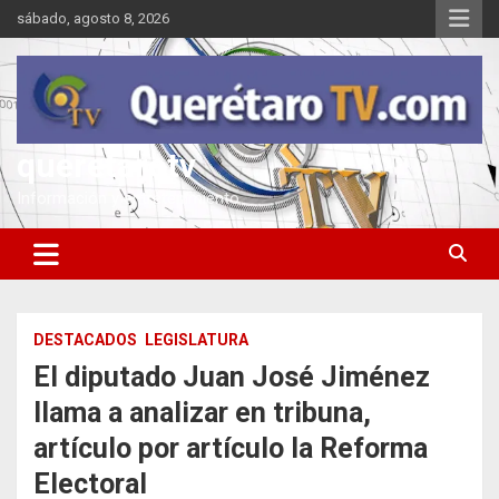
Saltar
sábado, agosto 8, 2026
al
contenido
queretarotv
Información y entretenimiento
DESTACADOS
LEGISLATURA
El diputado Juan José Jiménez
llama a analizar
en tribuna,
artículo por artículo la Reforma
Electoral