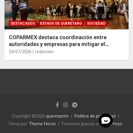
DESTACADOS
ESTADO DE QUERETARO
SOCIEDAD
COPARMEX destaca coordinación entre
autoridades y empresas para mitigar el
impacto del Tren México–Querétaro
24/07/2026
redacción
Copyright ©2026
queretarotv
Política de privacidad
Tema por:
Theme Horse
Funciona gracias a:
WordPress