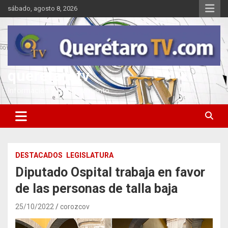
Saltar
sábado, agosto 8, 2026
al
contenido
queretarotv
Información y entretenimiento
DESTACADOS
LEGISLATURA
Diputado Ospital trabaja en favor
de las personas de talla baja
25/10/2022
corozcov