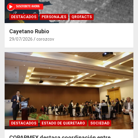
DESTACADOS
PERSONAJES
QROFACTS
Cayetano Rubio
29/07/2026
corozcov
DESTACADOS
ESTADO DE QUERETARO
SOCIEDAD
COPARMEX destaca coordinación entre