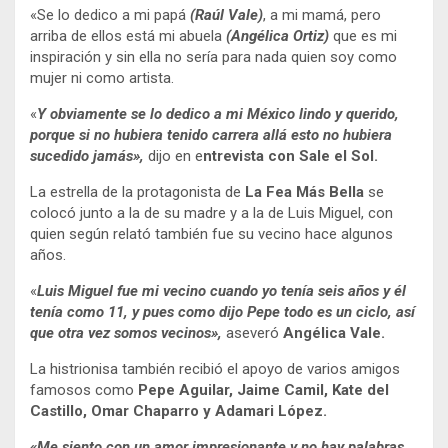
«Se lo dedico a mi papá
(Raúl Vale)
, a mi mamá, pero
arriba de ellos está mi abuela
(Angélica Ortiz)
que es mi
inspiración y sin ella no sería para nada quien soy como
mujer ni como artista.
«
Y obviamente se lo dedico a mi México lindo y querido,
porque si no hubiera tenido carrera allá esto no hubiera
sucedido jamás»,
dijo en e
ntrevista con Sale el Sol.
La estrella de la protagonista de
La Fea Más Bella
se
colocó junto a la de su madre y a la de Luis Miguel, con
quien según relató también fue su vecino hace algunos
años.
«
Luis Miguel fue mi vecino cuando yo tenía seis años y él
tenía como 11, y pues como dijo Pepe todo es un ciclo, así
que otra vez somos vecinos»,
aseveró
Angélica Vale.
La histrionisa también recibió el apoyo de varios amigos
famosos como
Pepe Aguilar, Jaime Camil, Kate del
Castillo, Omar Chaparro y Adamari López.
«
Me siento con un amor impresionante y no hay palabras