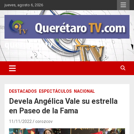
Saltar
jueves, agosto 6, 2026
al
contenido
queretarotv
Información y entretenimiento
DESTACADOS
ESPECTÁCULOS
NACIONAL
Devela Angélica Vale su estrella
en Paseo de la Fama
11/11/2022
corozcov