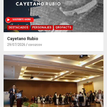
DESTACADOS
PERSONAJES
QROFACTS
Cayetano Rubio
29/07/2026
corozcov