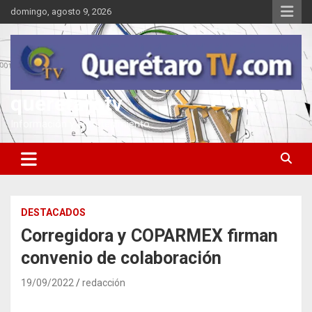
Saltar
domingo, agosto 9, 2026
al
contenido
queretarotv
Información y entretenimiento
DESTACADOS
Corregidora y COPARMEX firman
convenio de colaboración
19/09/2022
redacción