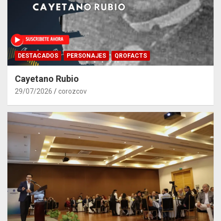
DESTACADOS
PERSONAJES
QROFACTS
Cayetano Rubio
29/07/2026
corozcov