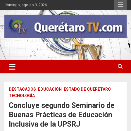
Saltar
domingo, agosto 9, 2026
al
contenido
queretarotv
Información y entretenimiento
DESTACADOS
EDUCACIÓN
ESTADO DE QUERETARO
TECNOLOGÍA
Concluye segundo Seminario de
Buenas Prácticas de Educación
Inclusiva de la UPSRJ