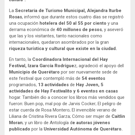
La
Secretaria de Turismo Municipal, Alejandra Iturbe
Rosas
, informó que durante estos cuatro días se registró
una ocupación
hotelera del 50 al 55 por ciento
y una
derrama económica de
40 millones de pesos
, y aseveró
que las y los visitantes, tanto nacionales como
internacionales, quedaron asombrados por la gran
riqueza turística y cultural que existe en la ciudad.
En tanto, la
Coordinadora Internacional del Hay
Festival, Izara García Rodrígue
z, agradeció el apoyo de
l
Municipio de Querétaro
por ser nuevamente sede de
este festival que contempló más de
54 eventos
programados,
13 actividades
de
Hay Joven, 5
actividades de Hay Festivalito y 6 eventos en casas
hogar. También dio a conocer los libros más vendidos que
fueron: Buen pop, mal pop de Jarvis Cocker; El peligro de
estar cuerda de Rosa Montero; El invencible verano de
Liliana de Cristina Rivera Garza; Cómo ser mujer de
Caitlin
Moran
; y un libro de Antología d
e autoras jóvenes
publicado
por la
Universidad Autónoma de Querétaro.