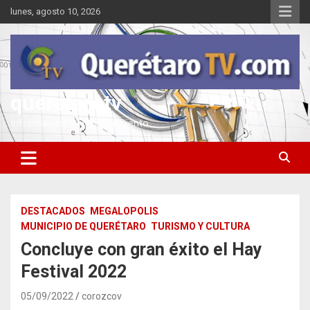
Saltar
lunes, agosto 10, 2026
al
contenido
queretarotv
Información y entretenimiento
DESTACADOS
MEGALOPOLIS
MUNICIPIO DE QUERÉTARO
TURISMO Y CULTURA
Concluye con gran éxito el Hay
Festival 2022
05/09/2022
corozcov