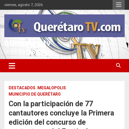
Saltar
viernes, agosto 7, 2026
al
contenido
queretarotv
Información y entretenimiento
DESTACADOS
MEGALOPOLIS
MUNICIPIO DE QUERÉTARO
Con la participación de 77
cantautores concluye la Primera
edición del concurso de