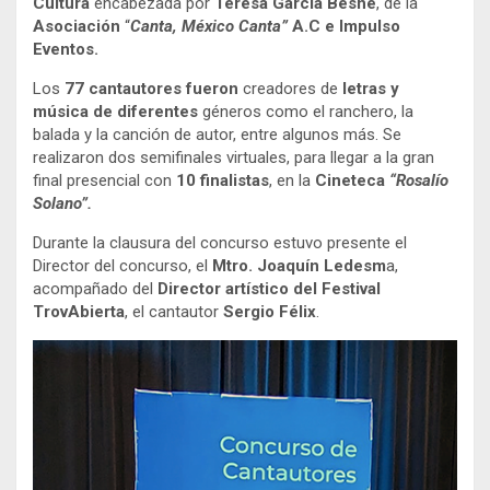
Cultura
encabezada por
Teresa García Besné
, de la
Asociación
“
Canta, México Canta”
A.C e Impulso
Eventos.
Los
77 cantautores fueron
creadores de
letras y
música de diferentes
géneros como el ranchero, la
balada y la canción de autor, entre algunos más. Se
realizaron dos semifinales virtuales, para llegar a la gran
final presencial con
10 finalistas
, en la
Cineteca
“Rosalío
Solano”.
Durante la clausura del concurso estuvo presente el
Director del concurso, el
Mtro. Joaquín Ledesm
a,
acompañado del
Director artístico del Festival
TrovAbierta
, el cantautor
Sergio Félix
.