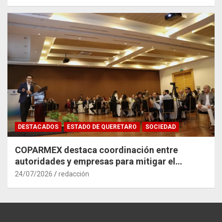
DESTACADOS
ESTADO DE QUERETARO
SOCIEDAD
COPARMEX destaca coordinación entre
autoridades y empresas para mitigar el
impacto del Tren México–Querétaro
24/07/2026
redacción