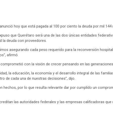
nunció hoy que está pagada al 100 por ciento la deuda por mil 144 m
expuso que Querétaro será una de las dos únicas entidades federativa
ad la deuda con proveedores.
icimos asegurando cada peso requerido para la reconversión hospitala
os”, afirmó.
se comprometió con la visión de crecer pensando en las generacione
uridad, la educación, la economía y el desarrollo integral de las famil
tro de cada una de nuestras decisiones”, dijo.
on hechos, por lo que resulta relevante dar por cumplido un comprom
acreditan las autoridades federales y las empresas calificadoras qu