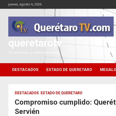
Saltar
jueves, agosto 6, 2026
al
contenido
queretarotv
Información y entretenimiento
DESTACADOS
ESTADO DE QUERETARO
MEGALO
DESTACADOS
ESTADO DE QUERETARO
Compromiso cumplido: Queréta
Servién