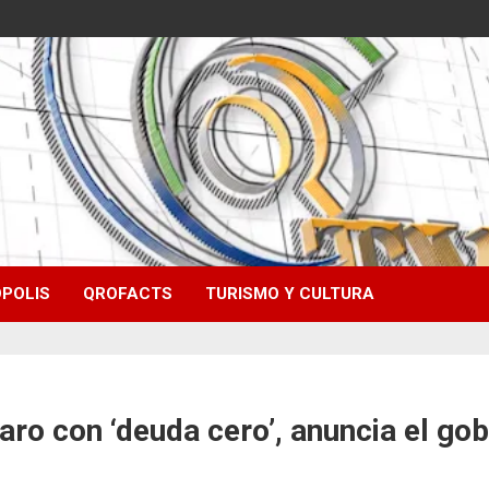
POLIS
QROFACTS
TURISMO Y CULTURA
ro con ‘deuda cero’, anuncia el g