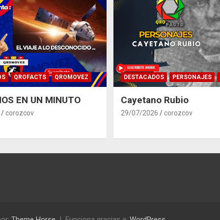
OS
QROFACTS
QROMOVEZ
DESTACADOS
PERSONAJES
OS EN UN MINUTO
Cayetano Rubio
corozcov
29/07/2026
corozcov
or:
Theme Horse
Funciona gracias a:
WordPress