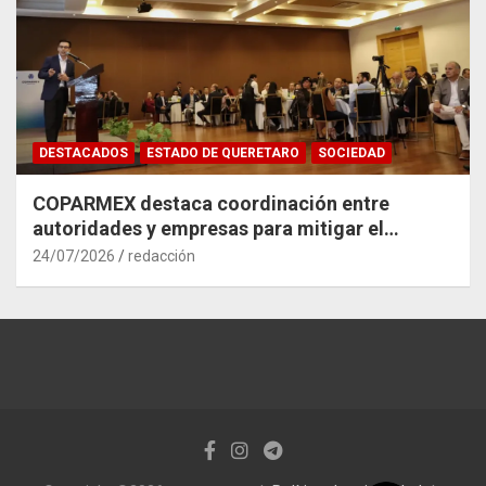
DESTACADOS
ESTADO DE QUERETARO
SOCIEDAD
COPARMEX destaca coordinación entre
autoridades y empresas para mitigar el
impacto del Tren México–Querétaro
24/07/2026
redacción