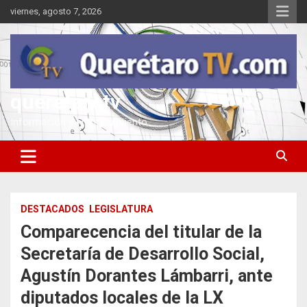
Saltar
viernes, agosto 7, 2026
al
contenido
queretarotv
Información y entretenimiento
DESTACADOS
LEGISLATURA
Comparecencia del titular de la
Secretaría de Desarrollo Social,
Agustín Dorantes Lámbarri, ante
diputados locales de la LX