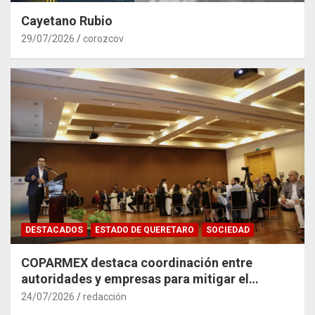
Cayetano Rubio
29/07/2026
corozcov
DESTACADOS
ESTADO DE QUERETARO
SOCIEDAD
COPARMEX destaca coordinación entre
autoridades y empresas para mitigar el
impacto del Tren México–Querétaro
24/07/2026
redacción