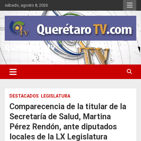
Saltar
sábado, agosto 8, 2026
al
contenido
queretarotv
Información y entretenimiento
DESTACADOS
LEGISLATURA
Comparecencia de la titular de la
Secretaría de Salud, Martina
Pérez Rendón, ante diputados
locales de la LX Legislatura