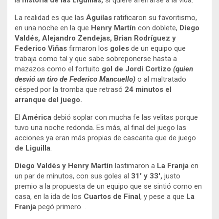
la
historia de las Liguillas,
si quiere aferrarse a la vida.
La realidad es que las
Águilas
ratificaron su favoritismo,
en una noche en la que
Henry Martín
con doblete,
Diego
Valdés, Alejandro Zendejas, Brian Rodríguez y
Federico Viñas
firmaron los
goles
de un equipo que
trabaja como tal y que sabe sobreponerse hasta a
mazazos como el fortuito
gol de Jordi Cortizo
(quien
desvió un tiro de Federico Mancuello)
o al maltratado
césped por la tromba que retrasó
24 minutos el
arranque del juego.
El
América
debió soplar con mucha fe las velitas porque
tuvo una noche redonda. Es más, al final del juego las
acciones ya eran más propias de cascarita que de juego
de Liguilla
.
Diego Valdés y Henry Martín
lastimaron a
La Franja
en
un par de minutos, con sus goles al
31′ y 33′,
justo
premio a la propuesta de un equipo que se sintió como en
casa, en la ida de los
Cuartos de Final
, y pese a que
La
Franja
pegó primero. .