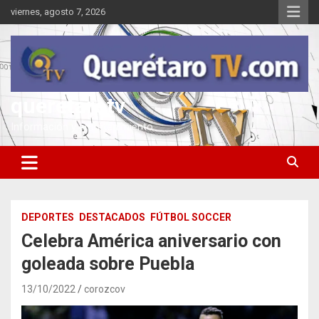
Saltar
viernes, agosto 7, 2026
al
contenido
queretarotv
Información y entretenimiento
DEPORTES
DESTACADOS
FÚTBOL SOCCER
Celebra América aniversario con
goleada sobre Puebla
13/10/2022
corozcov