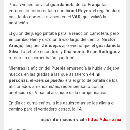
Pocas veces se ve al
guardameta
de
La Franja
tan
enfurecido como estaba con I
srael Reyes
; el regaño duró
casi tanto como la revisión en el
VAR
, que validó la
anotación.
El guion del juego pintaba para la reacción camotera, pero
en cambio Henry cazó un trazo largo del central
Néstor
Araujo
, después
Zendejas
aprovechó que el
guardameta
Silva
dio rebote en un
tiro
, y
finalmente Brian Rodríguez
marcó en el primer balón que tocó.
Mientras la afición del
Puebla
emprendía la huida y dejaba
huecos en las gradas a las que asistieron
44 mil
personas
, el
«seis se puede»
era el grito de batalla de los
aficionados americanistas, recompensado con la
anotación de Viñas al arranque de la compensación.
En día de cumpleaños, a los azulcremas se les allana el
camino para el verdadero deseo, la 14.
más información visit
a
https://diario.mx
Etiquetas: