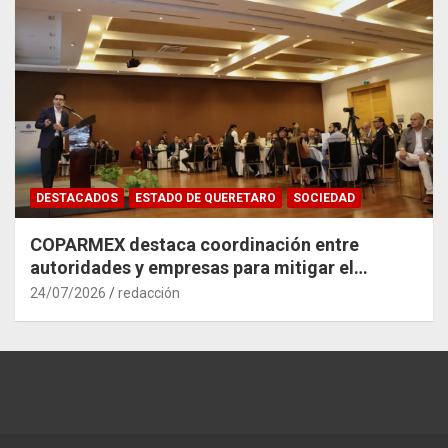
DESTACADOS
ESTADO DE QUERETARO
SOCIEDAD
COPARMEX destaca coordinación entre
autoridades y empresas para mitigar el
impacto del Tren México–Querétaro
24/07/2026
redacción