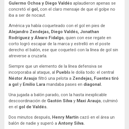
Gulermo Ochoa y Diego Valdés
aplaudieron apenas se
concretó el
gol,
con el claro mensaje de que el golpe no
iba a ser de nocaut.
América ya había coqueteado con el gol en pies de
Alejandro Zendejas, Diego Valdés, Jonathan
Rodríguez y Álvaro Fidalgo
, quien con ese regate en
corto logró escapar de la marca y estrelló en el poste
derecho el balón, ese que coqueteó con la línea de gol sin
atreverse a cruzarla.
Siempre que un elemento de la línea defensiva se
incorporaba al ataque, al
Puebl
a le dolía todo: el central
Néstor Araujo
filtró una pelota a
Zendejas, Fuentes tiró
a gol
y
Emilio Lara
mandaba pases en
diagonal.
Una jugada a balón parado, con la hasta inexplicable
descoordinación de
Gastón Silva
y
Maxi Araujo
, culminó
en el
gol de Valdés.
Dos minutos después,
Henry Martín
cazó en el área un
balón de nadie y superó a
Antony Silva.