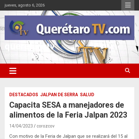
Saltar
jueves, agosto 6, 2026
al
contenido
queretarotv
Información y entretenimiento
DESTACADOS
JALPAN DE SERRA
SALUD
Capacita SESA a manejadores de
alimentos de la Feria Jalpan 2023
14/04/2023
corozcov
Con motivo de la Feria de Jalpan que se realizará del 15 al