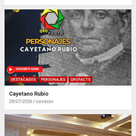
DESTACADOS
PERSONAJES
QROFACTS
Cayetano Rubio
29/07/2026
corozcov