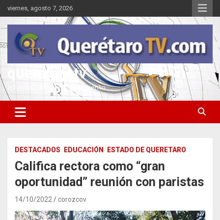
Saltar
viernes, agosto 7, 2026
al
contenido
queretarotv
Información y entretenimiento
DESTACADOS
EDUCACIÓN
ESTADO DE QUERETARO
Califica rectora como “gran
oportunidad” reunión con paristas
14/10/2022
corozcov