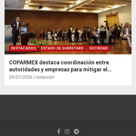
DESTACADOS
ESTADO DE QUERETARO
SOCIEDAD
COPARMEX destaca coordinación entre
autoridades y empresas para mitigar el
impacto del Tren México–Querétaro
24/07/2026
redacción