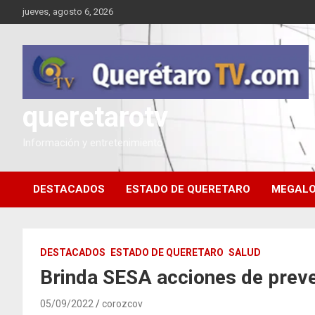
Saltar
jueves, agosto 6, 2026
al
contenido
queretarotv
Información y entretenimiento
DESTACADOS
ESTADO DE QUERETARO
MEGALO
DESTACADOS
ESTADO DE QUERETARO
SALUD
Brinda SESA acciones de preve
05/09/2022
corozcov