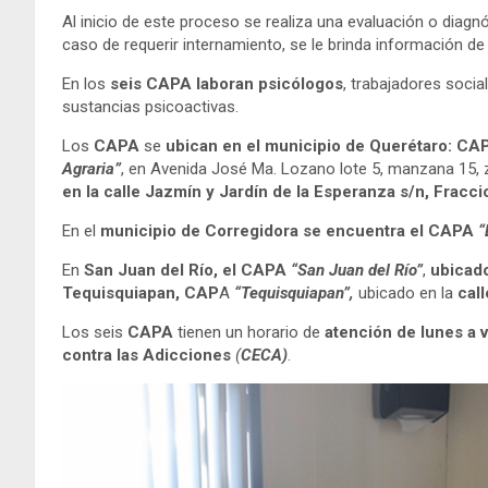
Al inicio de este proceso se realiza una evaluación o diagn
caso de requerir internamiento, se le brinda información d
En los
seis CAPA laboran psicólogos
, trabajadores socia
sustancias psicoactivas.
Los
CAPA
se
ubican en el municipio de Querétaro: CA
Agraria”
, en Avenida José Ma. Lozano lote 5, manzana 15, 
en la calle Jazmín y Jardín de la Esperanza s/n,
Fracci
En el
municipio de Corregidora se encuentra el CAPA
“
En
San Juan del Río, el CAPA
“San Juan del Río”
,
ubicado
Tequisquiapan, CAP
A
“Tequisquiapan”,
ubicado en la
call
Los seis
CAPA
tienen un horario de
atención de lunes a v
contra las Adicciones
(
CECA)
.