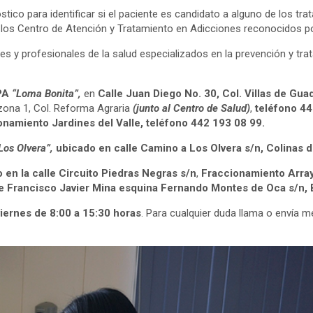
óstico para identificar si el paciente es candidato a alguno de los t
e los Centro de Atención y Tratamiento en Adicciones reconocidos po
les y profesionales de la salud especializados en la prevención y t
PA
“Loma Bonita”,
en
Calle Juan Diego No. 30, Col. Villas de Gu
zona 1, Col. Reforma Agraria
(junto al Centro de Salud)
,
teléfono 44
onamiento Jardines del Valle, teléfono 442 193 08 99.
Los Olvera”,
ubicado en calle Camino a Los Olvera s/n, Colinas d
 en la calle Circuito Piedras Negras s/n
,
Fraccionamiento Arra
e Francisco Javier Mina esquina Fernando Montes de Oca s/n, B
iernes de 8:00 a 15:30 horas
. Para cualquier duda llama o envía m